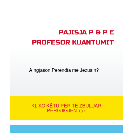
PAJISJA P & P E
PROFESOR KUANTUMIT
A ngjason Perëndia me Jezusin?
KLIKO KËTU PËR TË ZBULUAR
PËRGJIGJEN >>>