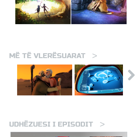
>
MË TË VLERËSUARAT
>
UDHËZUESI I EPISODIT