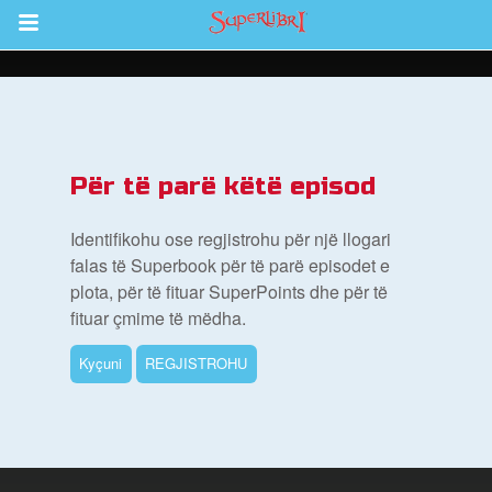
Return to Content
i
Për të parë këtë episod
de
Identifikohu ose regjistrohu për një llogari
falas të Superbook për të parë episodet e
plota, për të fituar SuperPoints dhe për të
fituar çmime të mëdha.
Kyçuni
REGJISTROHU
ioni i Biblës së Superlibrit