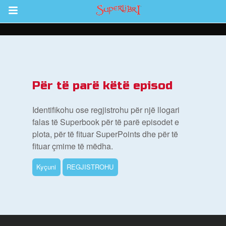
Return to Content
i
Për të parë këtë episod
de
Identifikohu ose regjistrohu për një llogari
falas të Superbook për të parë episodet e
plota, për të fituar SuperPoints dhe për të
fituar çmime të mëdha.
Kyçuni
REGJISTROHU
ioni i Biblës së Superlibrit