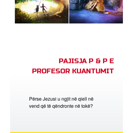
PAJISJA P & P E
PROFESOR KUANTUMIT
Përse Jezusi u ngjit në qiell në
vend që të qëndronte në tokë?