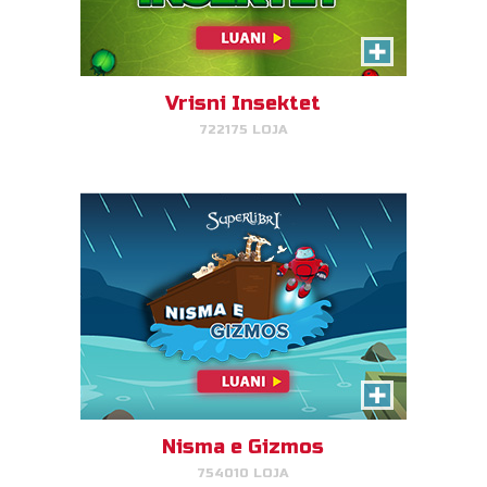
Ndihmoni Gizmon të kthejë
kafshët në arkë.
Vrisni Insektet
722175 LOJA
LUAJ TANI!
Aventurat e Kopshtit të
Edenit
Kombinoni çiftet e kafshëve dhe
vilni fruta në Eden.
Nisma e Gizmos
754010 LOJA