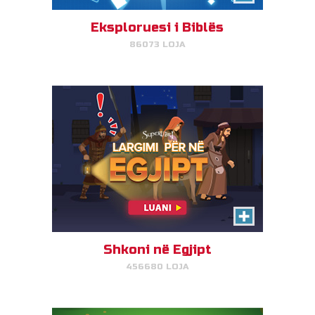
Jezusin të shmangin Mbretin
Herod dhe të arrijnë në Egjipt.
Eksploruesi i Biblës
86073 LOJA
LUAJ TANI!
Delja e Humbur
Shmangni pengesat, gjeni delen
dhe kthehuni në shtëpi për
mega-pikë.
Shkoni në Egjipt
456680 LOJA
LUAJ TANI!