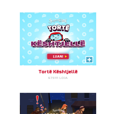
LUAJ TANI!
Shkoni në Egjipt
Ndihmoni Jozefin, Marinë dhe
Jezusin të shmangin Mbretin
Herod dhe të arrijnë në Egjipt.
Tortë Kështjellë
675111 LOJA
LUAJ TANI!