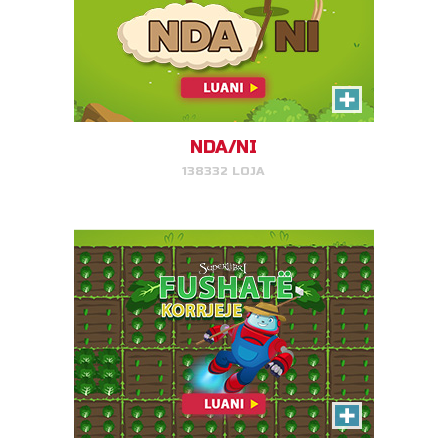
Fushatë Korrjeje
Ndihmoni Fermerin Gizmo të
korrë bimët e tij!
NDA/NI
138332 LOJA
LUAJ TANI!
Shkatërrimi i Gjarprit
Bjerini gjarprit sapo ta shihni!