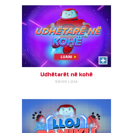
Model Paniku
Ndiqni sekuencën e Gizmos
dhe do të ngjiteni në një nivel më
lart!
Udhëtarët në kohë
99139 LOJA
LUAJ TANI!