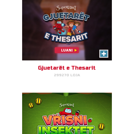
Vrisni Insektet
Bëni kombinime të insekteve për
të pastruar terrenin!
Gjuetarët e Thesarit
299270 LOJA
LUAJ TANI!
Nisma e Gizmos