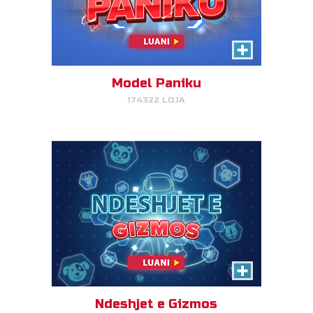
Ndeshjet e Gizmos
Bashkoni çiftet e kafshëve dhe
kaloni nga niveli në nivel!
Model Paniku
174322 LOJA
LUAJ TANI!
Peshku dhe Buka
Barazoni numrin e peshqve dhe
të bukëve për çdo person që i
shërbeni.
Ndeshjet e Gizmos