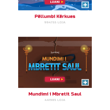
Klikoni/Prekni notat në kohën e
duhur që Mbreti Saul të jetë në
paqe.
Pëllumbi Kërkues
994755 LOJA
LUAJ TANI!
Udhëtarët në kohë
Zgjidhni ngjarjen e duhur biblike
dhe fitoni shumë pikë.
Mundimi i Mbretit Saul
441985 LOJA
LUAJ TANI!