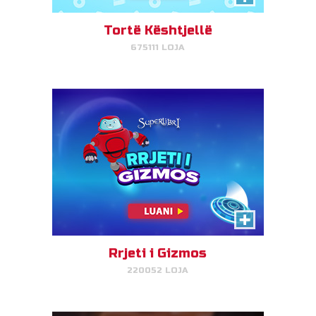
objektivin tuaj.
Tortë Kështjellë
675111 LOJA
LUAJ TANI!
Gjuetarët e Thesarit
Loja e preferuar e përputhjes së
Indiana Xhons!
Rrjeti i Gizmos
220052 LOJA
LUAJ TANI!