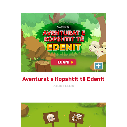
LUAJ TANI!
NDA/NI
Ndihmoni Gizmon të ndajë delet
nga dhitë!
Aventurat e Kopshtit të Edenit
73001 LOJA
LUAJ TANI!