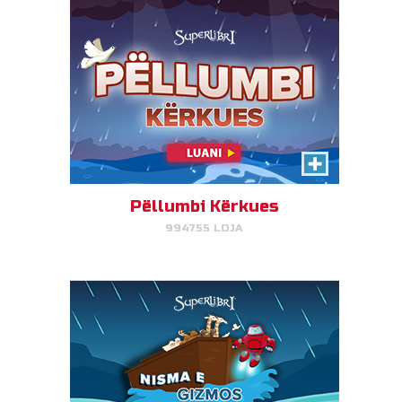
Nisma e Gizmos
Ndihmoni Gizmon të kthejë
kafshët në arkë.
Pëllumbi Kërkues
994755 LOJA
LUAJ TANI!