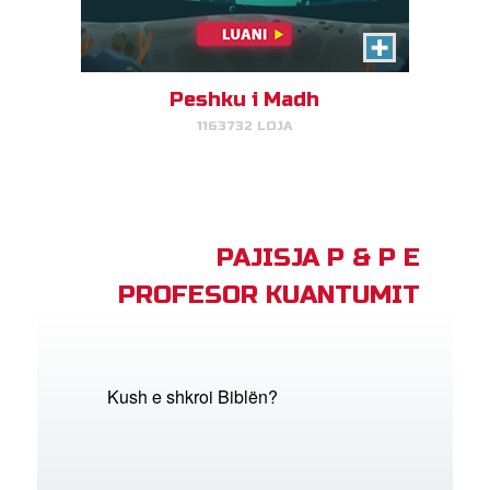
Peshku i Madh
1163732 LOJA
PAJISJA P & P E
PROFESOR KUANTUMIT
Kush e shkroi Biblën?