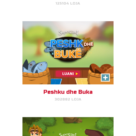
125104 LOJA
LUAJ TANI!
Davidi, Mbrojtësi i Deleve
Ndihmojeni Davidin të mbrojë
delet e tij duke sulmuar luanët
dhe arinjtë.
Peshku dhe Buka
302882 LOJA
LUAJ TANI!