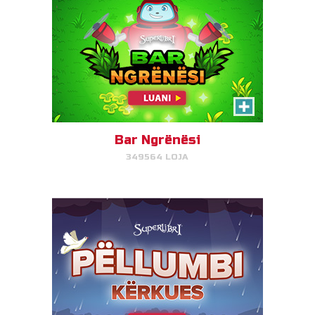
Pëllumbi Kërkues
Ndihmoni pëllumbin e Noeut të
shmangë pengesat.
Bar Ngrënësi
349564 LOJA
LUAJ TANI!
Mundimi i Mbretit Saul