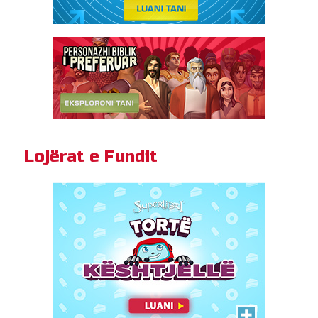
Tortë Kështjellë
Ju pëlqen torta? Atëherë do t'ju
pëlqejë Torta Kështjellë!
Lojërat e Fundit
LUAJ TANI!
Rrjeti i Gizmos
Godisni fort diskun për në