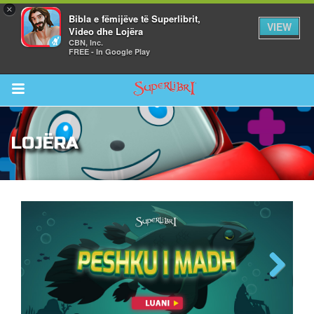
×
Bibla e fëmijëve të Superlibrit,
VIEW
Video dhe Lojëra
CBN, Inc.
FREE - In Google Play
Return to Content
LOJËRA
i
de
Peshku i Madh
Previous
Next