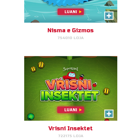
Vrisni Insektet
Bëni kombinime të insekteve për
të pastruar terrenin!
Nisma e Gizmos
754010 LOJA
LUAJ TANI!
Tortë Kështjellë
Ju pëlqen torta? Atëherë do t'ju
pëlqejë Torta Kështjellë!
Vrisni Insektet
722175 LOJA