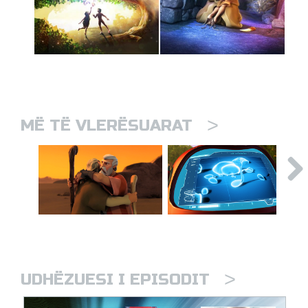
>
MË TË VLERËSUARAT
>
UDHËZUESI I EPISODIT