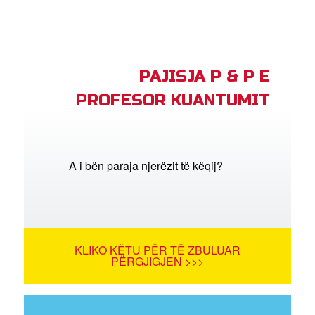
PAJISJA P & P E
PROFESOR KUANTUMIT
A i bën paraja njerëzit të këqij?
KLIKO KËTU PËR TË ZBULUAR
PËRGJIGJEN >>>