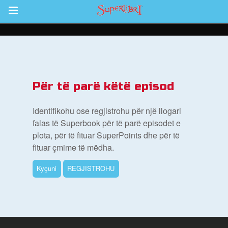
Return to Content
i
Për të parë këtë episod
de
Identifikohu ose regjistrohu për një llogari
falas të Superbook për të parë episodet e
plota, për të fituar SuperPoints dhe për të
fituar çmime të mëdha.
Kyçuni
REGJISTROHU
ioni i Biblës së Superlibrit