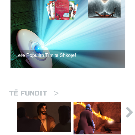
Lëre Popullin Tim të Shkojë!
>
TË FUNDIT