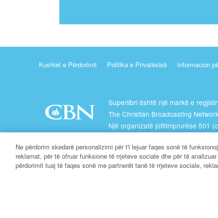
Kushtet e Përdorimit
Politika e Privatësisë
Informacion pë
Superlibri është një markë e regjist
The Christian Broadcasting Network
Një organizatë jofitimprurëse 501 (c
Bamirëse
Ne përdorim skedarë personalizimi për t'i lejuar faqes sonë të funksiono
Të Gjitha të Drejtat e Rezervuara.
reklamat, për të ofruar funksione të rrjeteve sociale dhe për të analizua
përdorimit tuaj të faqes sonë me partnerët tanë të rrjeteve sociale, rekla
Rreth CBN
© Të Drejtat e Autorit 2026 The Christian Broadcasting 