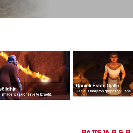
Danieli Është Gjallë
sëlidhja
Danieli i mbijeton grop
 i shfaqet pasardhësve të Izraelit.
PAJISJA P & 