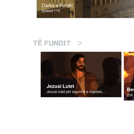
Darka e Fundit
Episod 110
>
TË FUNDIT
Jezusi Lutet
Be
Jezusi lutet për sigurinë e ndjekësve të Tij.
Zoti