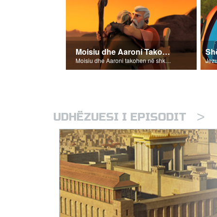
Moisiu dhe Aaroni Takohen
Shë
Moisiu dhe Aaroni takohen në shkretëtirë.
>
UDHËZUESI I EPISODIT