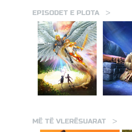
>
EPISODET E PLOTA
>
MË TË VLERËSUARAT