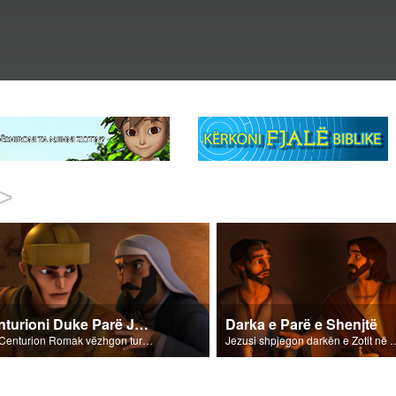
>
Centurioni Duke Parë Jezusin
Darka e Parë e Shenjtë
Një Centurion Romak vëzhgon turmën e mbledhur rreth Jezusit.
Jezusi shpjegon darkën e Zotit 