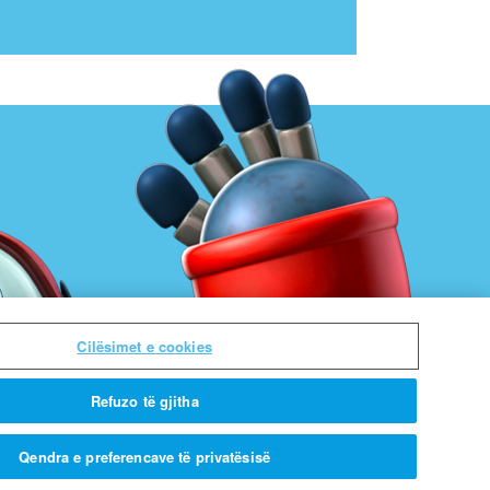
Cilësimet e cookies
Refuzo të gjitha
Qendra e preferencave të privatësisë