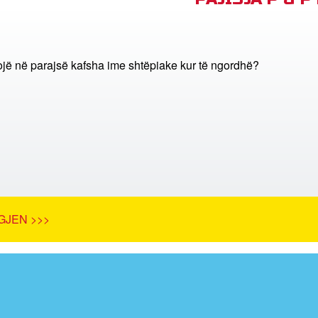
ojë në parajsë kafsha ime shtëpiake kur të ngordhë?
GJEN >>>