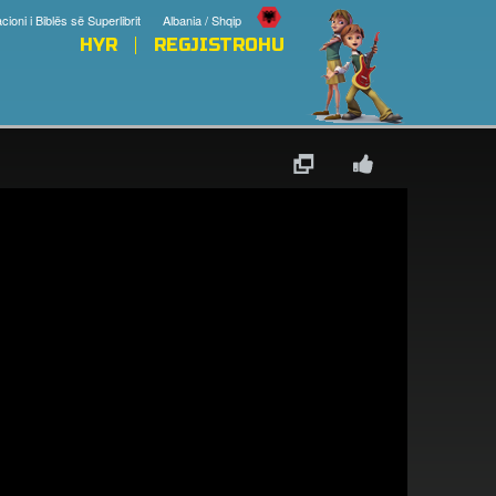
cioni i Biblës së Superlibrit
Albania / Shqip
HYR
REGJISTROHU