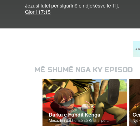
Jezusi lutet për sigurinë e ndjekësve të Tij.
Gjoni 17:15
MË SHUMË NGA KY EPISOD
Darka e Fundit Kënga
Mesazhi i dashurisë së Krishtit për gjithësecilin nga ne.