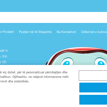
r Prindërit
Pyetjet më të Shpeshta
Na Kontaktoni
Cilësimet e kukive
ruar e
, Inc.
) (3)
jë siç duhet, për të personalizuar përmbajtjen dhe
r trafikun. Gjithashtu, ne ndajmë informacione rreth
mimit dhe statistikës.
Network.