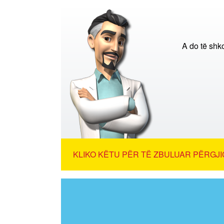
A do të shk
KLIKO KËTU PËR TË ZBULUAR PËRGJI