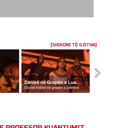
[SHIKONI TË GJITHA]
Danieli në Gropën e Luanëve
Rebeka Nxi
ës së luanëve.
Danieli hidhet në gropën e luanëve
P E PROFESOR KUANTUMIT