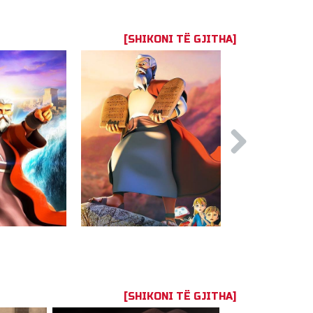
[SHIKONI TË GJITHA]
[SHIKONI TË GJITHA]