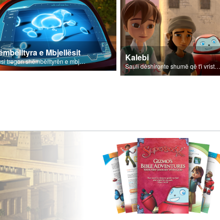
mbëlltyra e Mbjellësit
Kalebi
Jezusi tregon shëmbëlltyrën e mbjellësit.
Sauli dëshironte shumë që t'i vriste ndjekësit e Zot