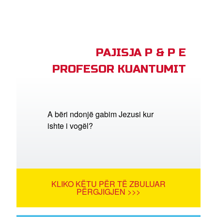
PAJISJA P & P E
PROFESOR KUANTUMIT
A bëri ndonjë gabim Jezusi kur
ishte i vogël?
KLIKO KËTU PËR TË ZBULUAR
PËRGJIGJEN >>>