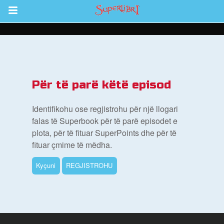
Return to Content
i
Për të parë këtë episod
de
Identifikohu ose regjistrohu për një llogari
falas të Superbook për të parë episodet e
plota, për të fituar SuperPoints dhe për të
fituar çmime të mëdha.
Kyçuni
REGJISTROHU
ioni i Biblës së Superlibrit