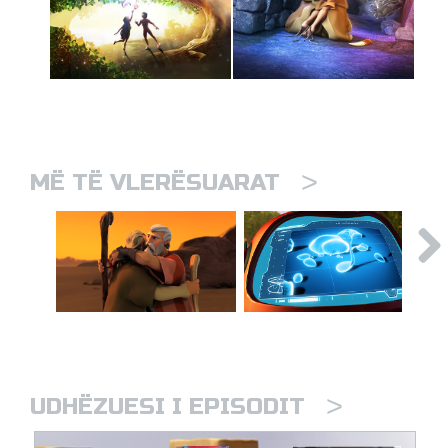
>
MË TË VLERËSUARAT
>
UDHËZUESI I EPISODIT