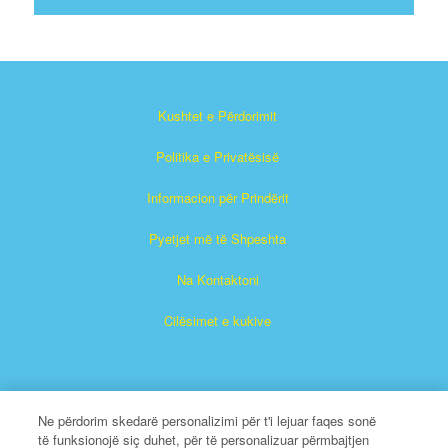
Kushtet e Përdorimit
Politika e Privatësisë
Informacion për Prindërit
Pyetjet më të Shpeshta
Na Kontaktoni
Cilësimet e kukive
Ne përdorim skedarë personalizimi për t'i lejuar faqes sonë
të funksionojë siç duhet, për të personalizuar përmbajtjen