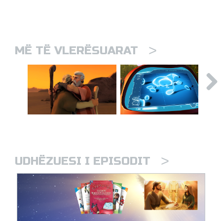
>
MË TË VLERËSUARAT
>
UDHËZUESI I EPISODIT