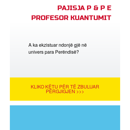
PAJISJA P & P E
PROFESOR KUANTUMIT
A ka ekzistuar ndonjë gjë në
univers para Perëndisë?
KLIKO KËTU PËR TË ZBULUAR
PËRGJIGJEN >>>