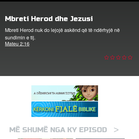
trohu
Mbreti Herod dhe Jezusi
ho Gjuhën
Mbreti Herod nuk do lejojë askënd që të ndërhyjë në
sundimin e tij.
Mateu 2:16
>
MË SHUMË NGA KY EPISOD