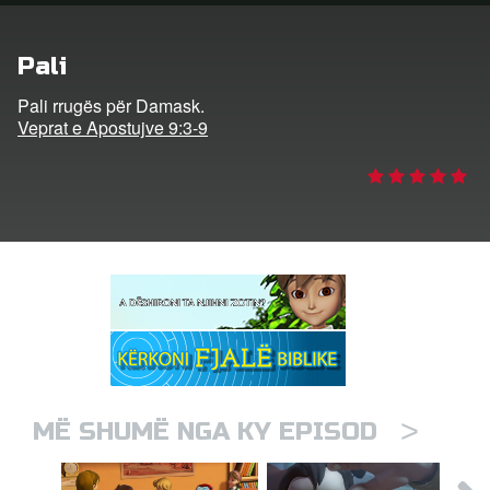
trohu
Pali
ho Gjuhën
Pali rrugës për Damask.
Veprat e Apostujve 9:3-9
>
MË SHUMË NGA KY EPISOD