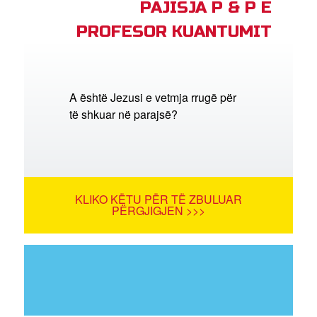
PAJISJA P & P E
PROFESOR KUANTUMIT
A është Jezusi e vetmja rrugë për
të shkuar në parajsë?
KLIKO KËTU PËR TË ZBULUAR
PËRGJIGJEN >>>