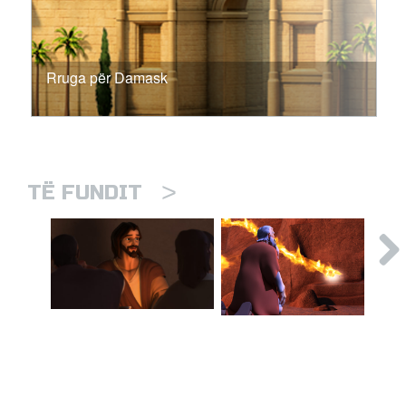
Rruga për Damask
>
TË FUNDIT