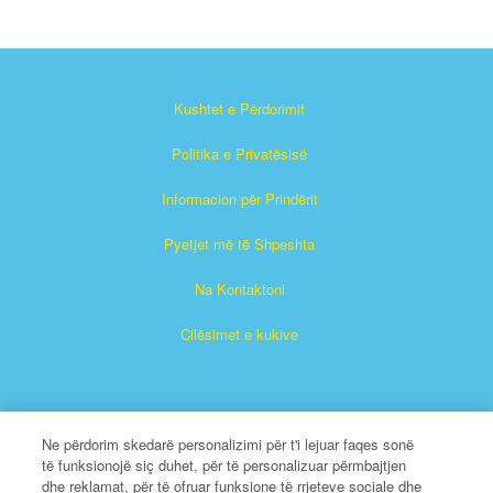
Kushtet e Përdorimit
Politika e Privatësisë
Informacion për Prindërit
Pyetjet më të Shpeshta
Na Kontaktoni
Cilësimet e kukive
Ne përdorim skedarë personalizimi për t'i lejuar faqes sonë
të funksionojë siç duhet, për të personalizuar përmbajtjen
dhe reklamat, për të ofruar funksione të rrjeteve sociale dhe