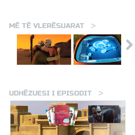
>
MË TË VLERËSUARAT
>
UDHËZUESI I EPISODIT