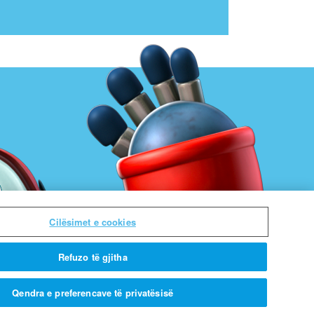
Cilësimet e cookies
Refuzo të gjitha
Qendra e preferencave të privatësisë