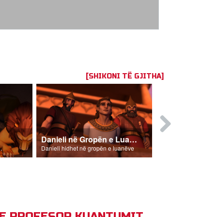
[SHIKONI TË GJITHA]
Danieli në Gropën e Luanëve
Rebeka Nxi
ës së luanëve.
Danieli hidhet në gropën e luanëve
P E PROFESOR KUANTUMIT