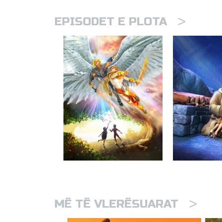
>
EPISODET E PLOTA
>
MË TË VLERËSUARAT