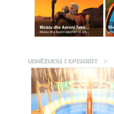
Moisiu dhe Aaroni Takohen
Shë
Moisiu dhe Aaroni takohen në shkretëtirë.
>
UDHËZUESI I EPISODIT