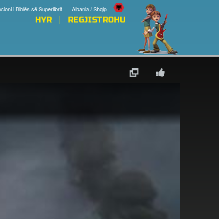
cioni i Biblës së Superlibrit
Albania / Shqip
HYR
REGJISTROHU