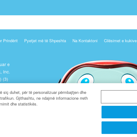
r Prindërit
Pyetjet më të Shpeshta
Na Kontaktoni
Cilësimet e kukive
ruar e
, Inc.
) (3)
jë siç duhet, për të personalizuar përmbajtjen dhe
r trafikun. Gjithashtu, ne ndajmë informacione rreth
mimit dhe statistikës.
Network.