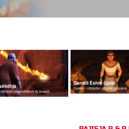
Danieli Është Gjallë
sëlidhja
Danieli i mbijeton grop
 i shfaqet pasardhësve të Izraelit.
PAJISJA P & 