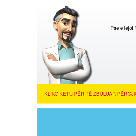
Pse e lejoi
KLIKO KËTU PËR TË ZBULUAR PËRGJI