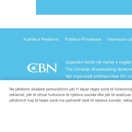
Kushtet e Përdorimit
Politika e Privatësisë
Informacion pë
Superlibri është një markë e regjist
The Christian Broadcasting Network
Një organizatë jofitimprurëse 501 (c
Bamirëse
Ne përdorim skedarë personalizimi për t'i lejuar faqes sonë të funksiono
Të Gjitha të Drejtat e Rezervuara.
reklamat, për të ofruar funksione të rrjeteve sociale dhe për të analizua
përdorimit tuaj të faqes sonë me partnerët tanë të rrjeteve sociale, rekla
Rreth CBN
© Të Drejtat e Autorit 2026 The Christian Broadcasting 