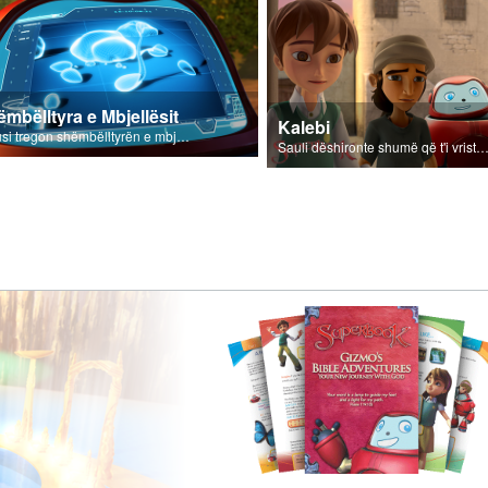
mbëlltyra e Mbjellësit
Kalebi
Jezusi tregon shëmbëlltyrën e mbjellësit.
Sauli dëshironte shumë që t'i vriste ndjekësit e Zot