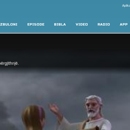
Aplika
ZBULONI
EPISODE
BIBLA
VIDEO
RADIO
APP