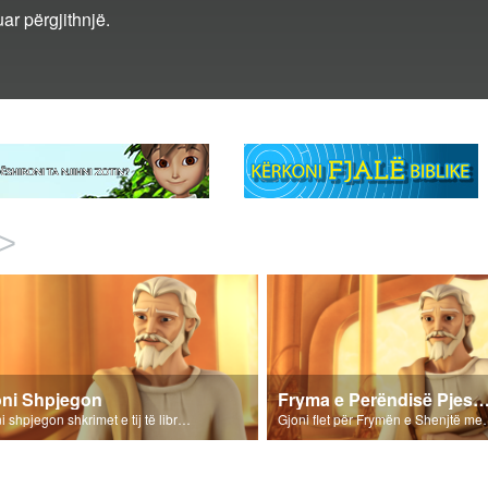
ar përgjithnjë.
>
oni Shpjegon
Fryma e Perëndisë Pjes
Gjoni shpjegon shkrimet e tij të librit të Zbulesës.
Gjoni flet për Frymën e