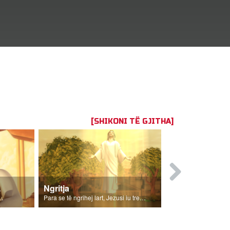
[SHIKONI TË GJITHA]
a 1
Ngritja
 Shenjtë me Xhoin dhe Gizmon.
Para se të ngrihej lart, Jezusi iu tregoi dishepujve për Frymën e Shenjtë.