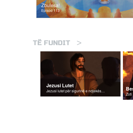
Zbulesa!
Episod 113
>
TË FUNDIT
Jezusi Lutet
Be
Jezusi lutet për sigurinë e ndjekësve të Tij.
Zoti