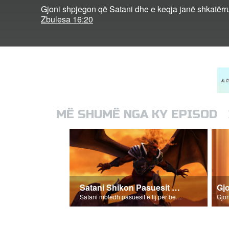
Gjoni shpjegon që Satani dhe e keqja janë shkatërru
Zbulesa 16:20
MË SHUMË NGA KY EPISOD
Satani Shikon Pasuesit e Tij
Gj
Satani mbledh pasuesit e tij për betejën e fundit - Armagedoni!