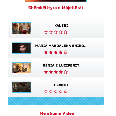
Shëmbëlltyra e Mbjellësit
KALEBI
MARIA MAGDALENA SHIKON JEZUSIN TË GJALLË
RËNIA E LUCIFERIT
PLAGËT
Më shumë Video