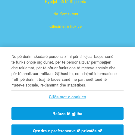
Pyetjet më të Shpeshta
Na Kontaktoni
Cilësimet e kukive
Ne përdorim skedarë personalizimi për t'i lejuar faqes sonë
të funksionojë siç duhet, për të personalizuar përmbajtjen
dhe reklamat, për të ofruar funksione të rrjeteve sociale dhe
Superlibri është një markë e regjistruar e The Christian
për të analizuar trafikun. Gjithashtu, ne ndajmë informacione
Broadcasting Network, Inc. Një organizatë jofitimprurëse 501
rreth përdorimit tuaj të faqes sonë me partnerët tanë të
rrjeteve sociale, reklamimit dhe statistikës.
(c) (3) Bamirëse
Të Gjitha të Drejtat e Rezervuara.
Cilësimet e cookies
Rreth CBN
Refuzo të gjitha
© Të Drejtat e Autorit 2026 The Christian Broadcasting
Network.
Qendra e preferencave të privatësisë