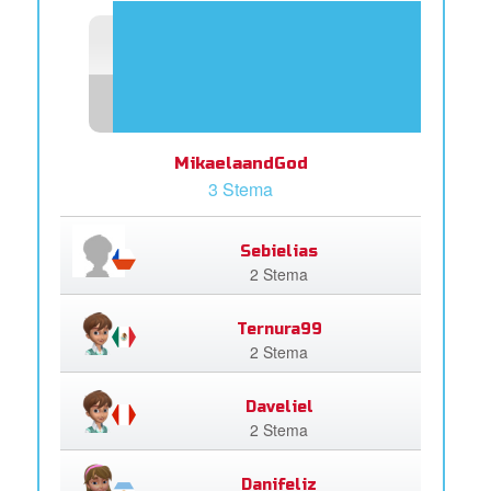
MikaelaandGod
3 Stema
Sebielias
2 Stema
Ternura99
2 Stema
Daveliel
2 Stema
Danifeliz