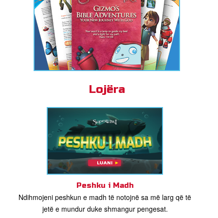
Lojëra
Peshku i Madh
Ndihmojeni peshkun e madh të notojnë sa më larg që të
jetë e mundur duke shmangur pengesat.