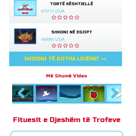
TORTË KËSHTJELLË
675111 LOJA
SHKONI NË EGJIPT
456680 LOJA
SHIKONI TË GJITHA LOJËRAT >>
Më Shumë Video
Previous
Next
Fituesit e Djeshëm të Trofeve