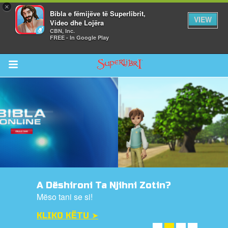
×
Bibla e fëmijëve të Superlibrit,
VIEW
Video dhe Lojëra
CBN, Inc.
FREE - In Google Play
Return to Content
i
de
A Dëshironi Ta Njihni Zotin?
Mëso tani se si!
KLIKO KËTU ➤