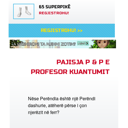
65 SUPERPIKË
REGJISTROHU!
REGJISTROHU! >>
PAJISJA P & P E
PROFESOR KUANTUMIT
Nëse Perëndia është një Perëndi
dashurie, atëherë përse i çon
njerëzit në ferr?