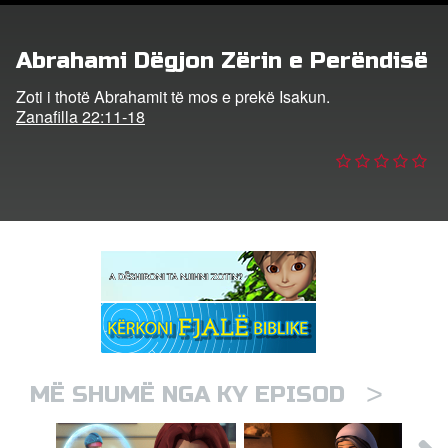
trohu
Abrahami Dëgjon Zërin e Perëndisë
ho Gjuhën
Zoti i thotë Abrahamit të mos e prekë Isakun.
Zanafilla 22:11-18
>
MË SHUMË NGA KY EPISOD