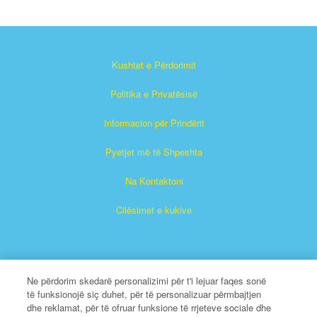
Kushtet e Përdorimit
Politika e Privatësisë
Informacion për Prindërit
Pyetjet më të Shpeshta
Na Kontaktoni
Cilësimet e kukive
Ne përdorim skedarë personalizimi për t'i lejuar faqes sonë
të funksionojë siç duhet, për të personalizuar përmbajtjen
dhe reklamat, për të ofruar funksione të rrjeteve sociale dhe
Superlibri është një markë e regjistruar e The Christian