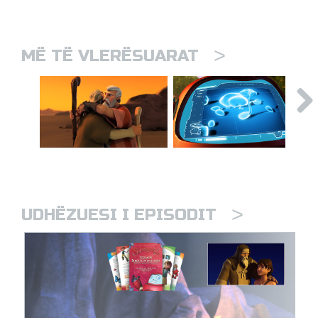
>
MË TË VLERËSUARAT
>
UDHËZUESI I EPISODIT