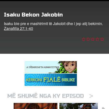
trohu
Isaku Bekon Jakobin
ho Gjuhën
Isaku bie pre e mashtrimit të Jakobit dhe i jep atij bekimin.
Zanafilla 27:1-40
>
MË SHUMË NGA KY EPISOD