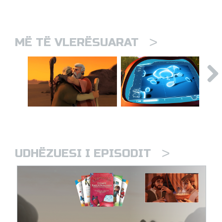
>
MË TË VLERËSUARAT
>
UDHËZUESI I EPISODIT