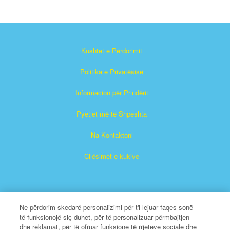
Kushtet e Përdorimit
Politika e Privatësisë
Informacion për Prindërit
Pyetjet më të Shpeshta
Na Kontaktoni
Cilësimet e kukive
Ne përdorim skedarë personalizimi për t'i lejuar faqes sonë
të funksionojë siç duhet, për të personalizuar përmbajtjen
dhe reklamat, për të ofruar funksione të rrjeteve sociale dhe