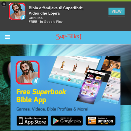
×
Bibla e fëmijëve të Superlibrit,
VIEW
Video dhe Lojëra
CBN, Inc.
FREE - In Google Play
Return to Content
i
de