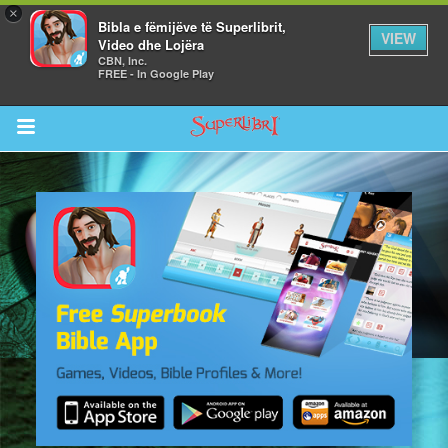
×
Bibla e fëmijëve të Superlibrit,
VIEW
Video dhe Lojëra
CBN, Inc.
FREE - In Google Play
Return to Content
i
de