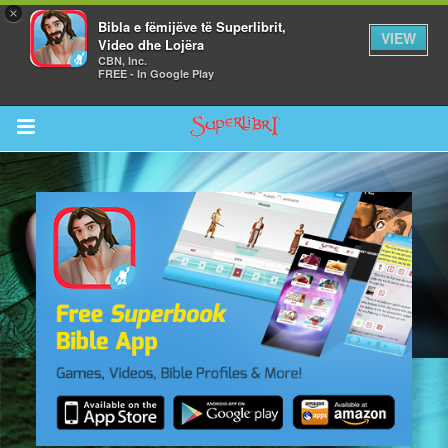
×
Bibla e fëmijëve të Superlibrit,
VIEW
Video dhe Lojëra
CBN, Inc.
FREE - In Google Play
Return to Content
i
de