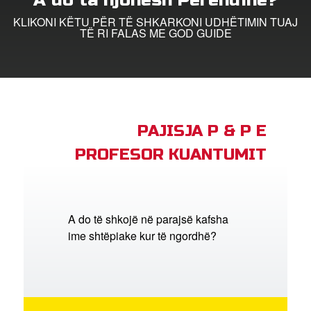
A do ta njohësh Perëndinë?
KLIKONI KËTU PËR TË SHKARKONI UDHËTIMIN TUAJ
trohu
TË RI FALAS ME GOD GUIDE
ho Gjuhën
PAJISJA P & P E
PROFESOR KUANTUMIT
A do të shkojë në parajsë kafsha
ime shtëpiake kur të ngordhë?