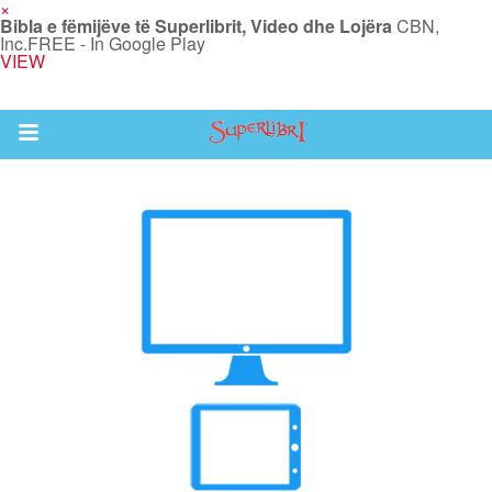
×
Bibla e fëmijëve të Superlibrit, Video dhe Lojëra
CBN,
Inc.
FREE - In Google Play
VIEW
Return to Content
i
de