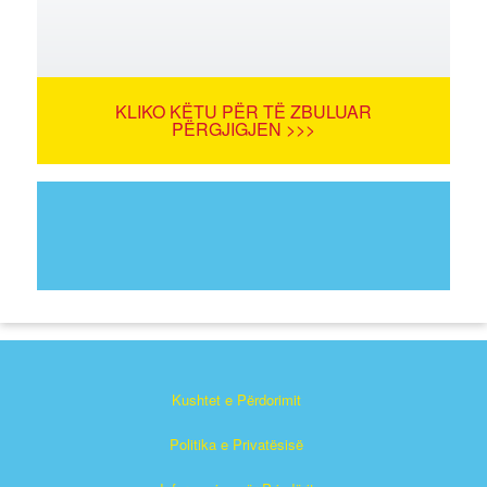
KLIKO KËTU PËR TË ZBULUAR
PËRGJIGJEN >>>
Kushtet e Përdorimit
Politika e Privatësisë