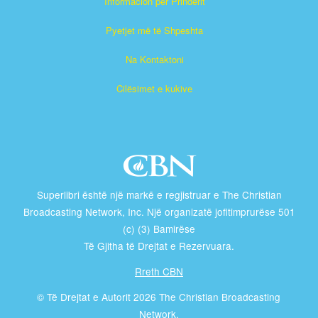
Informacion për Prindërit
Pyetjet më të Shpeshta
Na Kontaktoni
Cilësimet e kukive
Superlibri është një markë e regjistruar e The Christian
Broadcasting Network, Inc. Një organizatë jofitimprurëse 501
(c) (3) Bamirëse
Të Gjitha të Drejtat e Rezervuara.
Rreth CBN
© Të Drejtat e Autorit 2026 The Christian Broadcasting
Network.