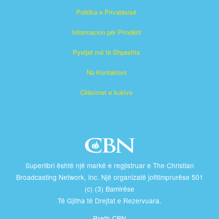
Politika e Privatësisë
Informacion për Prindërit
Pyetjet më të Shpeshta
Na Kontaktoni
Cilësimet e kukive
Superlibri është një markë e regjistruar e The Christian
Broadcasting Network, Inc. Një organizatë jofitimprurëse 501
(c) (3) Bamirëse
Të Gjitha të Drejtat e Rezervuara.
Rreth CBN