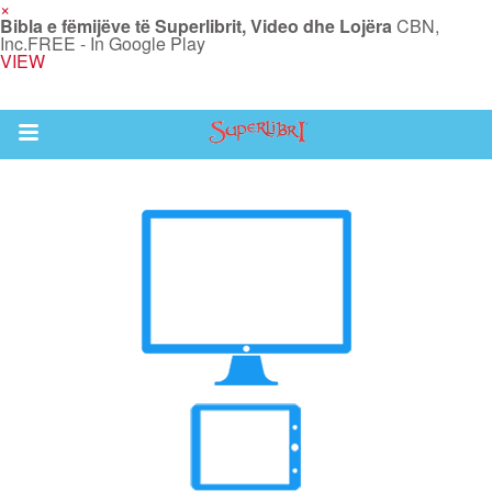
×
Bibla e fëmijëve të Superlibrit, Video dhe Lojëra
CBN,
Inc.
FREE - In Google Play
VIEW
Return to Content
i
de