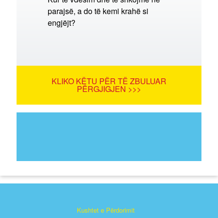
parajsë, a do të kemi krahë si
engjëjt?
KLIKO KËTU PËR TË ZBULUAR
PËRGJIGJEN >>>
Kushtet e Përdorimit