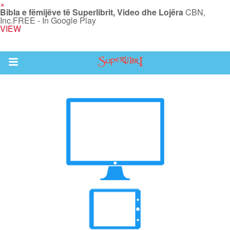
×
Bibla e fëmijëve të Superlibrit, Video dhe Lojëra
CBN,
Inc.
FREE - In Google Play
VIEW
Return to Content
i
de