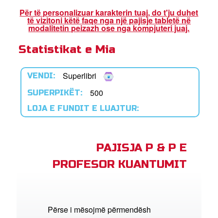
Për të personalizuar karakterin tuaj, do t'ju duhet
të vizitoni këtë faqe nga një pajisje tabletë në
ioni i Biblës së Superlibrit
modalitetin peizazh ose nga kompjuteri juaj.
Statistikat e Mia
trohu
Superlibri
VENDI:
ho Gjuhën
500
SUPERPIKËT:
LOJA E FUNDIT E LUAJTUR:
PAJISJA P & P E
PROFESOR KUANTUMIT
Përse i mësojmë përmendësh