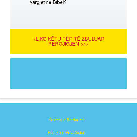
vargjet në Bibël?
KLIKO KËTU PËR TË ZBULUAR
PËRGJIGJEN >>>
Kushtet e Përdorimit
Politika e Privatësisë