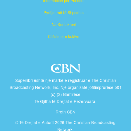
Informacion për Prindërit
Pyetjet më të Shpeshta
Na Kontaktoni
Cilësimet e kukive
Superlibri është një markë e regjistruar e The Christian
Broadcasting Network, Inc. Një organizatë jofitimprurëse 501
(c) (3) Bamirëse
Të Gjitha të Drejtat e Rezervuara.
Rreth CBN
© Të Drejtat e Autorit 2026 The Christian Broadcasting
Network.