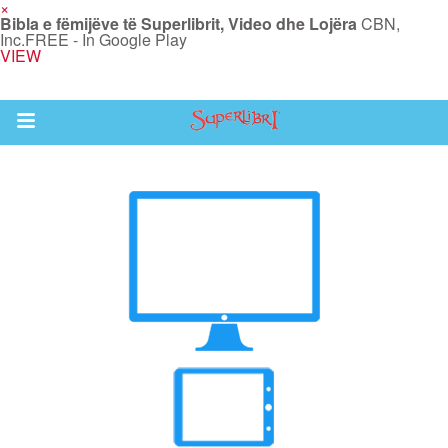
×
Bibla e fëmijëve të Superlibrit, Video dhe Lojëra
CBN,
Inc.
FREE - In Google Play
VIEW
Return to Content
i
de