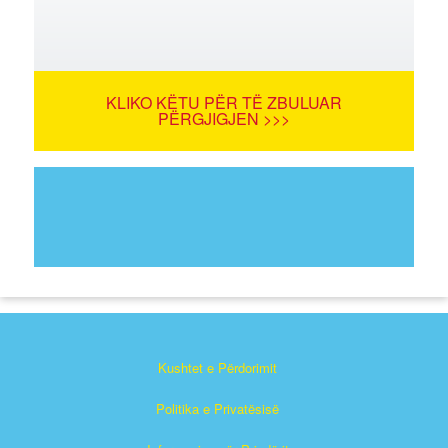
KLIKO KËTU PËR TË ZBULUAR
PËRGJIGJEN >>>
Kushtet e Përdorimit
Politika e Privatësisë