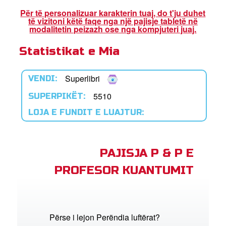
Për të personalizuar karakterin tuaj, do t'ju duhet
të vizitoni këtë faqe nga një pajisje tabletë në
ioni i Biblës së Superlibrit
modalitetin peizazh ose nga kompjuteri juaj.
Statistikat e Mia
trohu
Superlibri
VENDI:
ho Gjuhën
5510
SUPERPIKËT:
LOJA E FUNDIT E LUAJTUR:
PAJISJA P & P E
PROFESOR KUANTUMIT
Përse i lejon Perëndia luftërat?